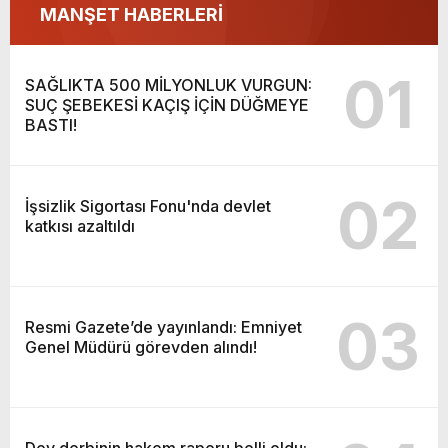
MANŞET HABERLERİ
01
SAĞLIKTA 500 MİLYONLUK VURGUN:
SUÇ ŞEBEKESİ KAÇIŞ İÇİN DÜĞMEYE
BASTI!
02
İşsizlik Sigortası Fonu'nda devlet
katkısı azaltıldı
03
Resmi Gazete’de yayınlandı: Emniyet
Genel Müdürü görevden alındı!
Dev derbinin hakem raporu belli oldu: