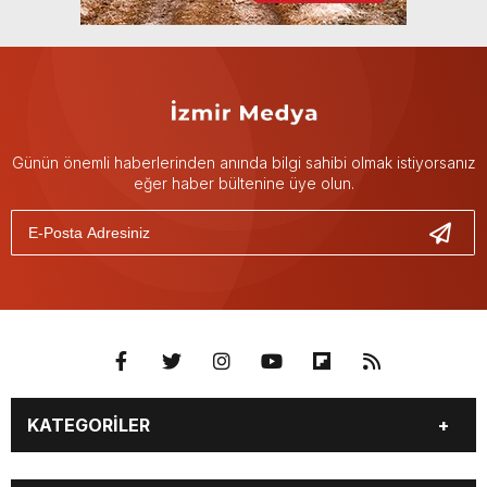
Günün önemli haberlerinden anında bilgi sahibi olmak istiyorsanız
eğer haber bültenine üye olun.
KATEGORİLER
GÜNDEM
DÜNYA