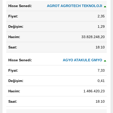
AGROT AGROTECH TEKNOLOJI
2,35
1,29
33.828.248,20
18:10
AGYO ATAKULE GMYO
7,33
0,41
1.486.420,23
18:10