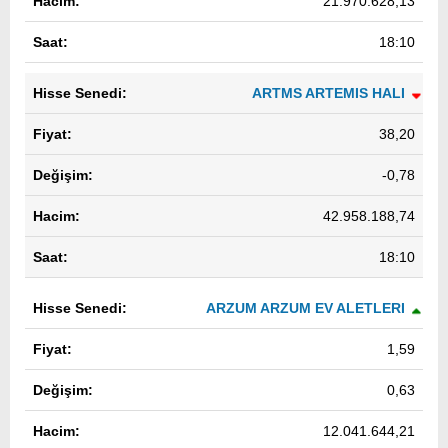
21.970.628,13
18:10
ARTMS ARTEMIS HALI
38,20
-0,78
42.958.188,74
18:10
ARZUM ARZUM EV ALETLERI
1,59
0,63
12.041.644,21