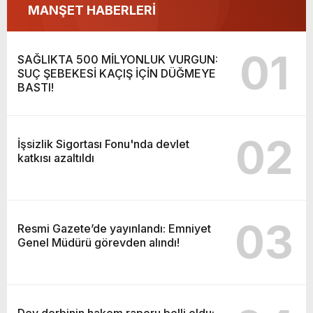
MANŞET HABERLERİ
01
SAĞLIKTA 500 MİLYONLUK VURGUN:
SUÇ ŞEBEKESİ KAÇIŞ İÇİN DÜĞMEYE
BASTI!
02
İşsizlik Sigortası Fonu'nda devlet
katkısı azaltıldı
03
Resmi Gazete’de yayınlandı: Emniyet
Genel Müdürü görevden alındı!
Dev derbinin hakem raporu belli oldu: