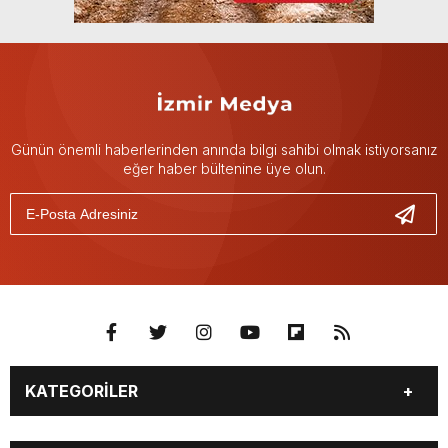
Günün önemli haberlerinden anında bilgi sahibi olmak istiyorsanız
eğer haber bültenine üye olun.
KATEGORİLER
GÜNDEM
DÜNYA