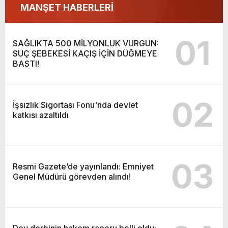
MANŞET HABERLERİ
01
SAĞLIKTA 500 MİLYONLUK VURGUN:
SUÇ ŞEBEKESİ KAÇIŞ İÇİN DÜĞMEYE
BASTI!
02
İşsizlik Sigortası Fonu'nda devlet
katkısı azaltıldı
03
Resmi Gazete’de yayınlandı: Emniyet
Genel Müdürü görevden alındı!
Dev derbinin hakem raporu belli oldu: