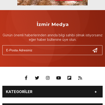
Günün önemli haberlerinden anında bilgi sahibi olmak istiyorsanız
eğer haber bültenine üye olun.
KATEGORİLER
GÜNDEM
DÜNYA