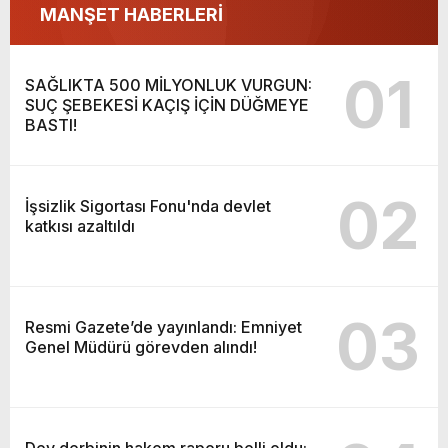
MANŞET HABERLERİ
01
SAĞLIKTA 500 MİLYONLUK VURGUN:
SUÇ ŞEBEKESİ KAÇIŞ İÇİN DÜĞMEYE
BASTI!
02
İşsizlik Sigortası Fonu'nda devlet
katkısı azaltıldı
03
Resmi Gazete’de yayınlandı: Emniyet
Genel Müdürü görevden alındı!
Dev derbinin hakem raporu belli oldu: