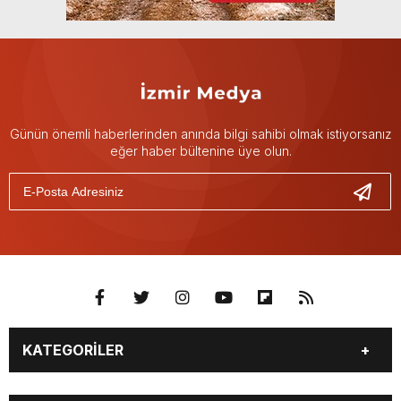
Günün önemli haberlerinden anında bilgi sahibi olmak istiyorsanız
eğer haber bültenine üye olun.
KATEGORİLER
GÜNDEM
DÜNYA