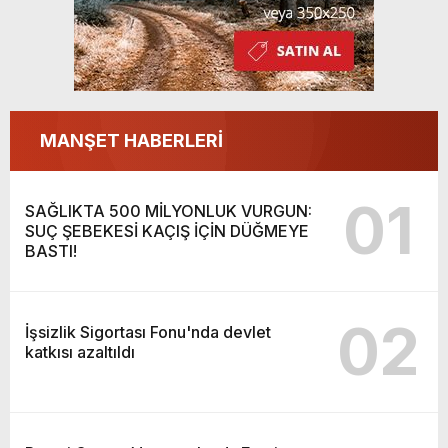
MANŞET HABERLERİ
01
SAĞLIKTA 500 MİLYONLUK VURGUN:
SUÇ ŞEBEKESİ KAÇIŞ İÇİN DÜĞMEYE
BASTI!
02
İşsizlik Sigortası Fonu'nda devlet
katkısı azaltıldı