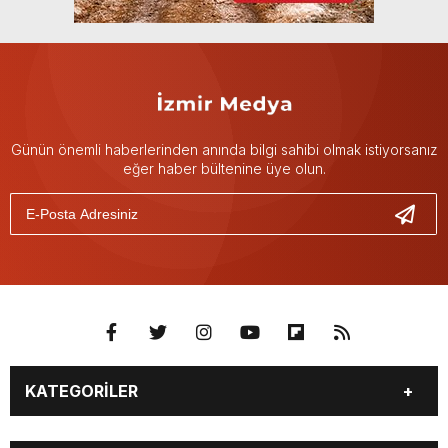
Günün önemli haberlerinden anında bilgi sahibi olmak istiyorsanız
eğer haber bültenine üye olun.
KATEGORİLER
GÜNDEM
DÜNYA