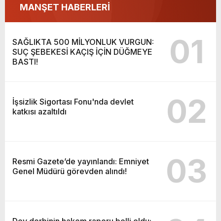
MANŞET HABERLERİ
01
SAĞLIKTA 500 MİLYONLUK VURGUN:
SUÇ ŞEBEKESİ KAÇIŞ İÇİN DÜĞMEYE
BASTI!
02
İşsizlik Sigortası Fonu'nda devlet
katkısı azaltıldı
03
Resmi Gazete’de yayınlandı: Emniyet
Genel Müdürü görevden alındı!
Dev derbinin hakem raporu belli oldu: