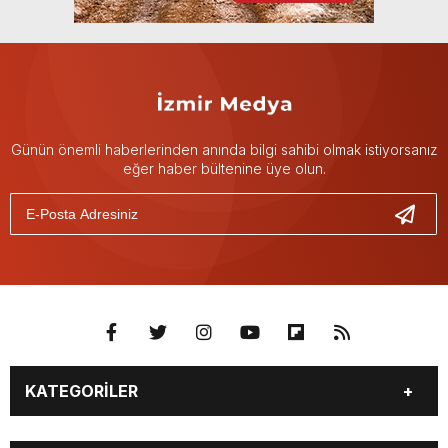
Günün önemli haberlerinden anında bilgi sahibi olmak istiyorsanız
eğer haber bültenine üye olun.
KATEGORİLER
GÜNDEM
DÜNYA