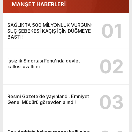
MANŞET HABERLERİ
01
SAĞLIKTA 500 MİLYONLUK VURGUN:
SUÇ ŞEBEKESİ KAÇIŞ İÇİN DÜĞMEYE
BASTI!
02
İşsizlik Sigortası Fonu'nda devlet
katkısı azaltıldı
03
Resmi Gazete’de yayınlandı: Emniyet
Genel Müdürü görevden alındı!
Dev derbinin hakem raporu belli oldu: