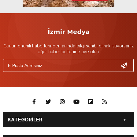
Günün önemli haberlerinden anında bilgi sahibi olmak istiyorsanız
eğer haber bültenine üye olun.
KATEGORİLER
GÜNDEM
DÜNYA