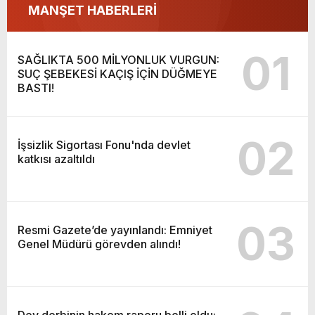
MANŞET HABERLERİ
01
SAĞLIKTA 500 MİLYONLUK VURGUN:
SUÇ ŞEBEKESİ KAÇIŞ İÇİN DÜĞMEYE
BASTI!
02
İşsizlik Sigortası Fonu'nda devlet
katkısı azaltıldı
03
Resmi Gazete’de yayınlandı: Emniyet
Genel Müdürü görevden alındı!
Dev derbinin hakem raporu belli oldu: