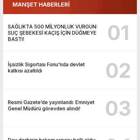
MANŞET HABERLERİ
01
SAĞLIKTA 500 MİLYONLUK VURGUN:
SUÇ ŞEBEKESİ KAÇIŞ İÇİN DÜĞMEYE
BASTI!
02
İşsizlik Sigortası Fonu'nda devlet
katkısı azaltıldı
03
Resmi Gazete’de yayınlandı: Emniyet
Genel Müdürü görevden alındı!
Dev derbinin hakem raporu belli oldu: