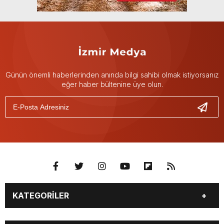
Günün önemli haberlerinden anında bilgi sahibi olmak istiyorsanız
eğer haber bültenine üye olun.
KATEGORİLER
GÜNDEM
DÜNYA