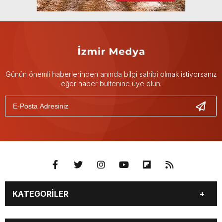
Günün önemli haberlerinden anında bilgi sahibi olmak istiyorsanız
eğer haber bültenine üye olun.
KATEGORİLER
GÜNDEM
DÜNYA