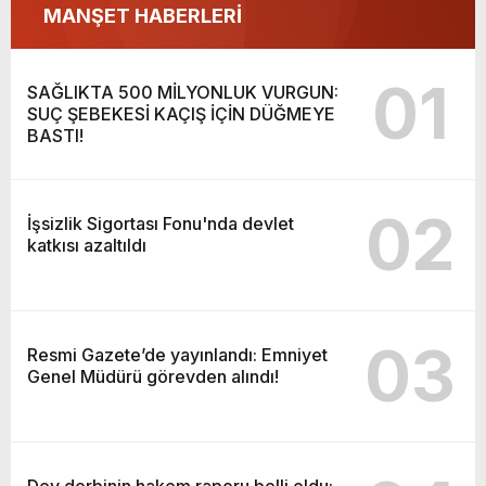
MANŞET HABERLERİ
01
SAĞLIKTA 500 MİLYONLUK VURGUN:
SUÇ ŞEBEKESİ KAÇIŞ İÇİN DÜĞMEYE
BASTI!
02
İşsizlik Sigortası Fonu'nda devlet
katkısı azaltıldı
03
Resmi Gazete’de yayınlandı: Emniyet
Genel Müdürü görevden alındı!
Dev derbinin hakem raporu belli oldu: