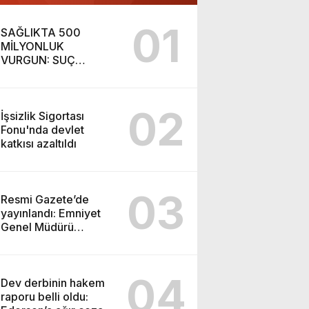
01
SAĞLIKTA 500
MİLYONLUK
VURGUN: SUÇ
ŞEBEKESİ KAÇIŞ İÇİN
DÜĞMEYE BASTI!
02
İşsizlik Sigortası
Fonu'nda devlet
katkısı azaltıldı
03
Resmi Gazete’de
yayınlandı: Emniyet
Genel Müdürü
görevden alındı!
04
Dev derbinin hakem
raporu belli oldu: