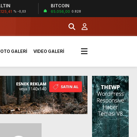
LTIN
BITCOIN
!
.125,41
65.056,00
% -0,03
0.828
k sırada
FOTO GALERİ
VIDEO GALERİ
rı yük kazaya neden oldu
üzüntülerini paylaştı
!