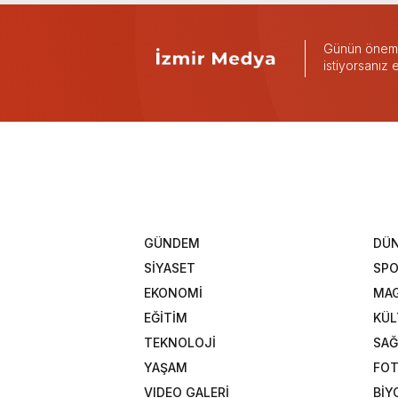
Günün önemli
istiyorsanız
GÜNDEM
DÜ
SİYASET
SP
EKONOMİ
MAG
EĞİTİM
KÜL
TEKNOLOJİ
SAĞ
YAŞAM
FOT
VIDEO GALERİ
BİY