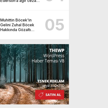
Ederson’a ağır ceza
yolda!
05
Muhittin Böcek'in
Gelini Zuhal Böcek
Hakkında Gözaltı
Kararı!