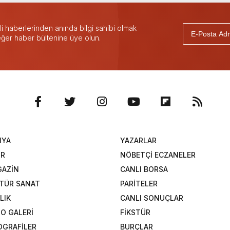
 haberlerinden anında bilgi sahibi olmak
 eğer haber bültenine üye olun.
NYA
YAZARLAR
OR
NÖBETÇİ ECZANELER
AZİN
CANLI BORSA
TÜR SANAT
PARİTELER
LIK
CANLI SONUÇLAR
O GALERİ
FİKSTÜR
OGRAFİLER
BURÇLAR