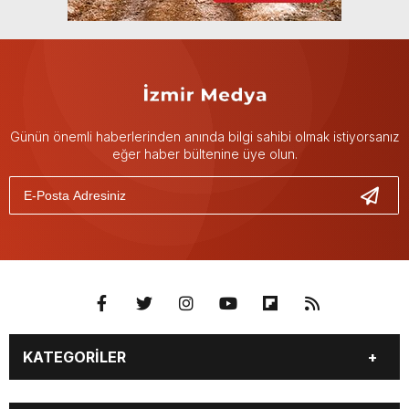
Günün önemli haberlerinden anında bilgi sahibi olmak istiyorsanız
eğer haber bültenine üye olun.
KATEGORİLER
GÜNDEM
DÜNYA