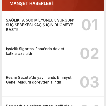
MANŞET HABERLERİ
01
SAĞLIKTA 500 MİLYONLUK VURGUN:
SUÇ ŞEBEKESİ KAÇIŞ İÇİN DÜĞMEYE
BASTI!
02
İşsizlik Sigortası Fonu'nda devlet
katkısı azaltıldı
03
Resmi Gazete’de yayınlandı: Emniyet
Genel Müdürü görevden alındı!
Dev derbinin hakem raporu belli oldu: