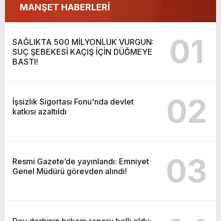
MANŞET HABERLERİ
01
SAĞLIKTA 500 MİLYONLUK VURGUN:
SUÇ ŞEBEKESİ KAÇIŞ İÇİN DÜĞMEYE
BASTI!
02
İşsizlik Sigortası Fonu'nda devlet
katkısı azaltıldı
03
Resmi Gazete’de yayınlandı: Emniyet
Genel Müdürü görevden alındı!
Dev derbinin hakem raporu belli oldu: