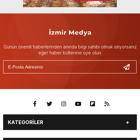
Günün önemli haberlerinden anında bilgi sahibi olmak istiyorsanız
eğer haber bültenine üye olun.
KATEGORİLER
GÜNDEM
DÜNYA