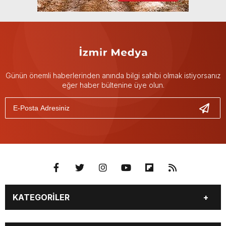
Günün önemli haberlerinden anında bilgi sahibi olmak istiyorsanız
eğer haber bültenine üye olun.
KATEGORİLER
GÜNDEM
DÜNYA