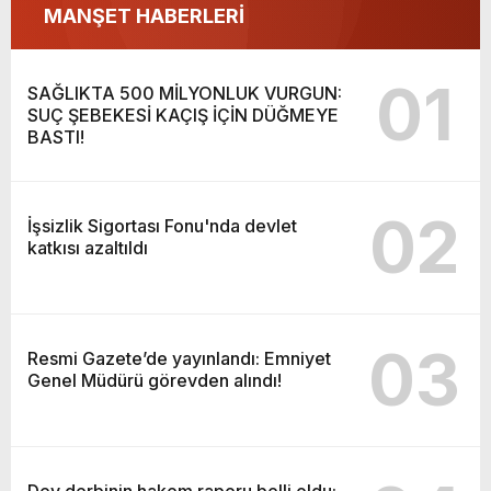
MANŞET HABERLERİ
01
SAĞLIKTA 500 MİLYONLUK VURGUN:
SUÇ ŞEBEKESİ KAÇIŞ İÇİN DÜĞMEYE
BASTI!
02
İşsizlik Sigortası Fonu'nda devlet
katkısı azaltıldı
03
Resmi Gazete’de yayınlandı: Emniyet
Genel Müdürü görevden alındı!
Dev derbinin hakem raporu belli oldu: