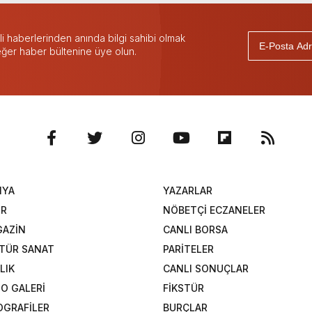
 haberlerinden anında bilgi sahibi olmak
 eğer haber bültenine üye olun.
NYA
YAZARLAR
OR
NÖBETÇİ ECZANELER
AZİN
CANLI BORSA
TÜR SANAT
PARİTELER
LIK
CANLI SONUÇLAR
O GALERİ
FİKSTÜR
OGRAFİLER
BURÇLAR