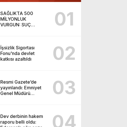
01
SAĞLIKTA 500
MİLYONLUK
VURGUN: SUÇ
ŞEBEKESİ KAÇIŞ İÇİN
DÜĞMEYE BASTI!
02
İşsizlik Sigortası
Fonu'nda devlet
katkısı azaltıldı
03
Resmi Gazete’de
yayınlandı: Emniyet
Genel Müdürü
görevden alındı!
04
Dev derbinin hakem
raporu belli oldu: