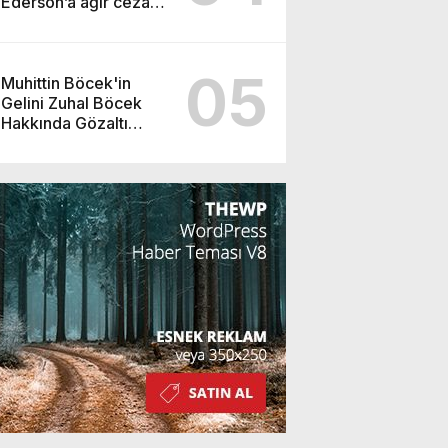
Ederson’a ağır ceza
yolda!
05
Muhittin Böcek'in
Gelini Zuhal Böcek
Hakkında Gözaltı
Kararı!