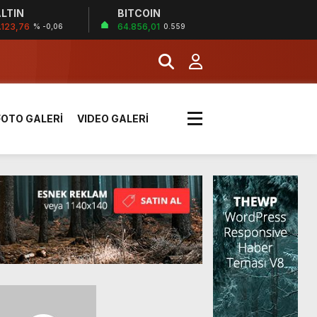
LTIN
BITCOIN
!
.123,76
64.856,01
% -0,06
0.559
k sırada
FOTO GALERİ
VIDEO GALERİ
rı yük kazaya neden oldu
üzüntülerini paylaştı
!