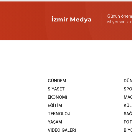
Günün önemli
istiyorsanız
GÜNDEM
DÜ
SİYASET
SP
EKONOMİ
MAG
EĞİTİM
KÜL
TEKNOLOJİ
SAĞ
YAŞAM
FOT
VIDEO GALERİ
BİY