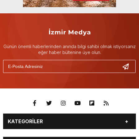
Günün önemli haberlerinden anında bilgi sahibi olmak istiyorsanız
eğer haber bültenine üye olun.
KATEGORİLER
GÜNDEM
DÜNYA