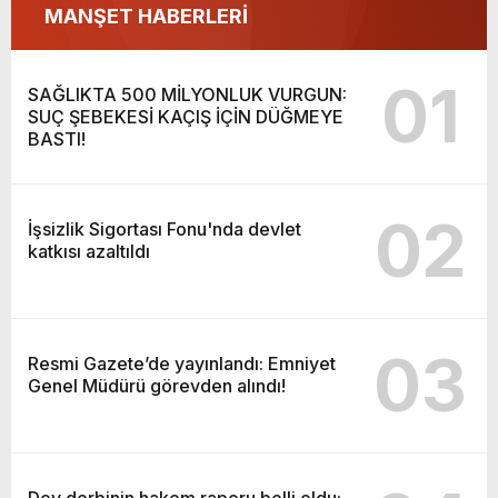
MANŞET HABERLERİ
01
SAĞLIKTA 500 MİLYONLUK VURGUN:
SUÇ ŞEBEKESİ KAÇIŞ İÇİN DÜĞMEYE
BASTI!
02
İşsizlik Sigortası Fonu'nda devlet
katkısı azaltıldı
03
Resmi Gazete’de yayınlandı: Emniyet
Genel Müdürü görevden alındı!
Dev derbinin hakem raporu belli oldu: