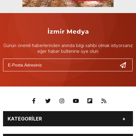
Günün önemli haberlerinden anında bilgi sahibi olmak istiyorsanız
eğer haber bültenine üye olun.
KATEGORİLER
GÜNDEM
DÜNYA