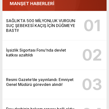
MANŞET HABERLERİ
01
SAĞLIKTA 500 MİLYONLUK VURGUN:
SUÇ ŞEBEKESİ KAÇIŞ İÇİN DÜĞMEYE
BASTI!
02
İşsizlik Sigortası Fonu'nda devlet
katkısı azaltıldı
03
Resmi Gazete’de yayınlandı: Emniyet
Genel Müdürü görevden alındı!
Dev derbinin hakem raporu belli oldu: