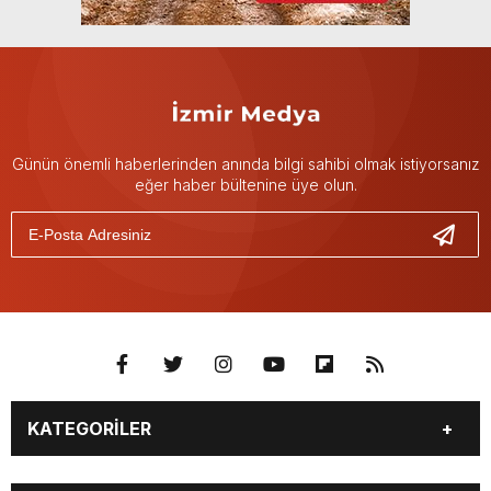
Günün önemli haberlerinden anında bilgi sahibi olmak istiyorsanız
eğer haber bültenine üye olun.
KATEGORİLER
GÜNDEM
DÜNYA