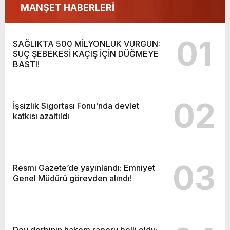
MANŞET HABERLERİ
01
SAĞLIKTA 500 MİLYONLUK VURGUN:
SUÇ ŞEBEKESİ KAÇIŞ İÇİN DÜĞMEYE
BASTI!
02
İşsizlik Sigortası Fonu'nda devlet
katkısı azaltıldı
03
Resmi Gazete’de yayınlandı: Emniyet
Genel Müdürü görevden alındı!
Dev derbinin hakem raporu belli oldu: