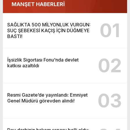
MANŞET HABERLERİ
01
SAĞLIKTA 500 MİLYONLUK VURGUN:
SUÇ ŞEBEKESİ KAÇIŞ İÇİN DÜĞMEYE
BASTI!
02
İşsizlik Sigortası Fonu'nda devlet
katkısı azaltıldı
03
Resmi Gazete’de yayınlandı: Emniyet
Genel Müdürü görevden alındı!
Dev derbinin hakem raporu belli oldu: