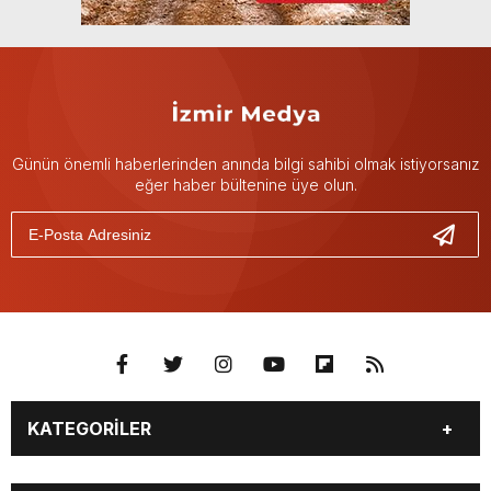
Günün önemli haberlerinden anında bilgi sahibi olmak istiyorsanız
eğer haber bültenine üye olun.
KATEGORİLER
GÜNDEM
DÜNYA