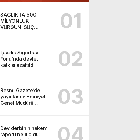
01
SAĞLIKTA 500
MİLYONLUK
VURGUN: SUÇ
ŞEBEKESİ KAÇIŞ İÇİN
DÜĞMEYE BASTI!
02
İşsizlik Sigortası
Fonu'nda devlet
katkısı azaltıldı
03
Resmi Gazete’de
yayınlandı: Emniyet
Genel Müdürü
görevden alındı!
04
Dev derbinin hakem
raporu belli oldu: