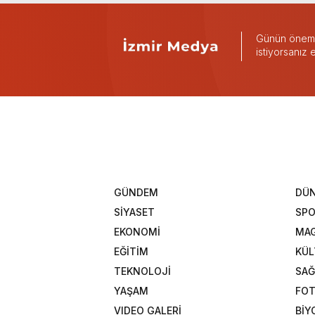
Günün önemli
istiyorsanız
GÜNDEM
DÜ
SİYASET
SP
EKONOMİ
MAG
EĞİTİM
KÜL
TEKNOLOJİ
SAĞ
YAŞAM
FOT
VIDEO GALERİ
BİY