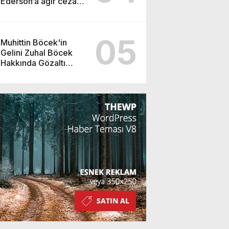
Ederson’a ağır ceza
yolda!
05
Muhittin Böcek'in
Gelini Zuhal Böcek
Hakkında Gözaltı
Kararı!