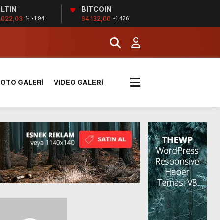
LTIN
BITCOIN
!
.022,03
64.132,00
% -1,94
-1.426
k sırada
FOTO GALERİ
VIDEO GALERİ
rı yük kazaya neden oldu
üzüntülerini paylaştı
!