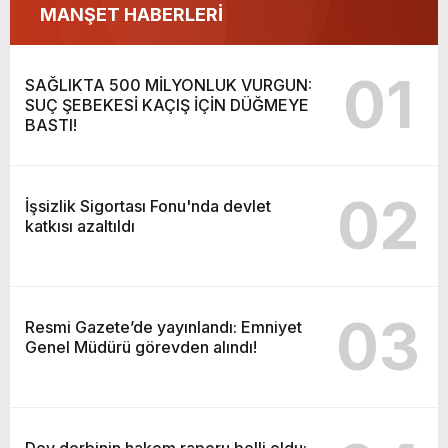
MANŞET HABERLERİ
01
SAĞLIKTA 500 MİLYONLUK VURGUN:
SUÇ ŞEBEKESİ KAÇIŞ İÇİN DÜĞMEYE
BASTI!
02
İşsizlik Sigortası Fonu'nda devlet
katkısı azaltıldı
03
Resmi Gazete’de yayınlandı: Emniyet
Genel Müdürü görevden alındı!
Dev derbinin hakem raporu belli oldu: