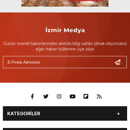
Günün önemli haberlerinden anında bilgi sahibi olmak istiyorsanız
eğer haber bültenine üye olun.
KATEGORİLER
GÜNDEM
DÜNYA