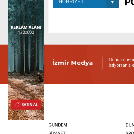
P
Günün önemli
istiyorsanız
GÜNDEM
DÜ
SİYASET
SP