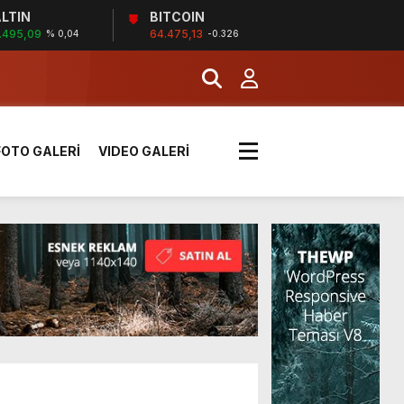
LTIN
BITCOIN
!
.495,09
64.475,13
% 0,04
-0.326
k sırada
FOTO GALERİ
VIDEO GALERİ
rı yük kazaya neden oldu
üzüntülerini paylaştı
!