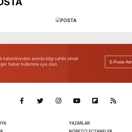
OSTA
 haberlerinden anında bilgi sahibi olmak
 eğer haber bültenine üye olun.
NYA
YAZARLAR
OR
NÖBETÇİ ECZANELER