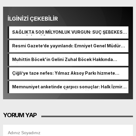
İLGİNİZİ ÇEKEBİLİR
SAĞLIKTA 500 MİLYONLUK VURGUN: SUÇ ŞEBEKESİ
KAÇIŞ İÇİN DÜĞMEYE BASTI!
Resmi Gazete’de yayınlandı: Emniyet Genel Müdürü
görevden alındı!
Muhittin Böcek'in Gelini Zuhal Böcek Hakkında
Gözaltı Kararı!
Çiğli’ye taze nefes: Yılmaz Aksoy Parkı hizmete
açıldı
Memnuniyet anketinde çarpıcı sonuçlar: Halk İzmirli
başkanlardan memnun, Ömer Eşki ilk sırada
YORUM YAP