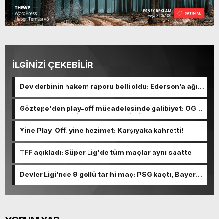
İLGİNİZİ ÇEKEBİLİR
Dev derbinin hakem raporu belli oldu: Ederson’a ağır
ceza yolda!
Göztepe'den play-off mücadelesinde galibiyet: OGM
Ormanspor'u evinde 90-92 devirdi
Yine Play-Off, yine hezimet: Karşıyaka kahretti!
TFF açıkladı: Süper Lig'de tüm maçlar aynı saatte
Devler Ligi’nde 9 gollü tarihi maç: PSG kaçtı, Bayern
kovaladı!