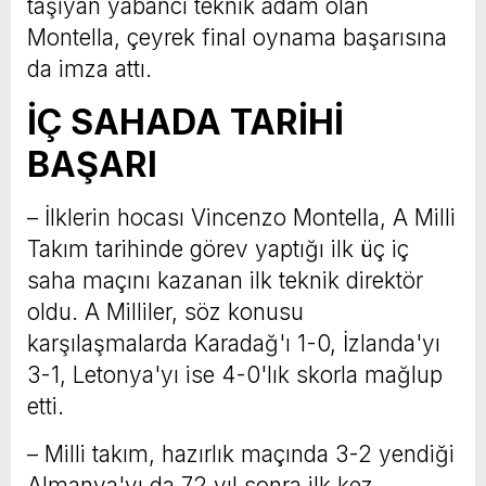
taşıyan yabancı teknik adam olan
Montella, çeyrek final oynama başarısına
da imza attı.
İÇ SAHADA TARİHİ
BAŞARI
– İlklerin hocası Vincenzo Montella, A Milli
Takım tarihinde görev yaptığı ilk üç iç
saha maçını kazanan ilk teknik direktör
oldu. A Milliler, söz konusu
karşılaşmalarda Karadağ'ı 1-0, İzlanda'yı
3-1, Letonya'yı ise 4-0'lık skorla mağlup
etti.
– Milli takım, hazırlık maçında 3-2 yendiği
Almanya'yı da 72 yıl sonra ilk kez