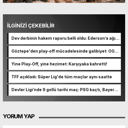
İLGİNİZİ ÇEKEBİLİR
Dev derbinin hakem raporu belli oldu: Ederson’a ağır
ceza yolda!
Göztepe'den play-off mücadelesinde galibiyet: OGM
Ormanspor'u evinde 90-92 devirdi
Yine Play-Off, yine hezimet: Karşıyaka kahretti!
TFF açıkladı: Süper Lig'de tüm maçlar aynı saatte
Devler Ligi’nde 9 gollü tarihi maç: PSG kaçtı, Bayern
kovaladı!
YORUM YAP