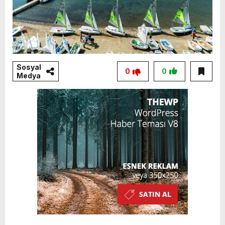
Sosyal
0
0
Medya