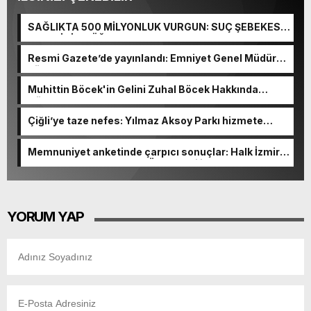
SAĞLIKTA 500 MİLYONLUK VURGUN: SUÇ ŞEBEKESİ
KAÇIŞ İÇİN DÜĞMEYE BASTI!
Resmi Gazete’de yayınlandı: Emniyet Genel Müdürü
görevden alındı!
Muhittin Böcek'in Gelini Zuhal Böcek Hakkında
Gözaltı Kararı!
Çiğli’ye taze nefes: Yılmaz Aksoy Parkı hizmete
açıldı
Memnuniyet anketinde çarpıcı sonuçlar: Halk İzmirli
başkanlardan memnun, Ömer Eşki ilk sırada
YORUM YAP