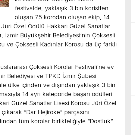
festivalde, yaklaşık 3 bin koristten
oluşan 75 korodan oluşan ekip, 14
ı. Jüri Özel Ödülü Hakkari Güzel Sanatlar
ca, İzmir Büyükşehir Belediyesi’nin Çoksesli
u ve Çoksesli Kadınlar Korosu da üç farklı
slararası Çoksesli Korolar Festivali’ne ev
ehir Belediyesi ve TPKD İzmir Şubesi
le ülke içinden ve dışından yaklaşık 3 bin
ışmasıyla 14 ayrı kategoride başarı ödülleri
kari Güzel Sanatlar Lisesi Korosu Jüri Özel
ıkarak “Dar Hejiroke” parçasını
ından tüm korolar birlikteliğiyle “Dostluk”