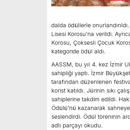
dalda ödüllerle onurlandırıld
Lisesi Korosu’na verildi. Ayrı
Korosu, Çoksesli Çocuk Koros
kategoride ödül aldı.
AASSM, bu yıl 4. kez İzmir Ulu
sahipliği yaptı. İzmir Büyükş
tarafından düzenlenen festiva
korist katıldı. Jürinin sıkı çal
sahiplerine takdim edildi. Hak
Ödülü’nü kazanarak sahneye ç
seslendirdi. Ödül töreninin ard
adlı parçayı okudu.