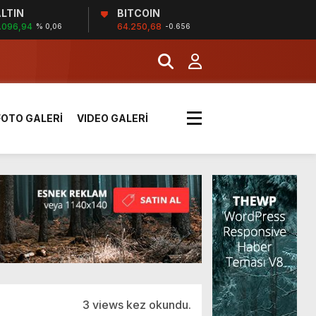
!
LTIN
BITCOIN
.096,94
64.250,68
% 0,06
-0.656
k sırada
FOTO GALERİ
VIDEO GALERİ
rı yük kazaya neden oldu
üzüntülerini paylaştı
!
3 views kez okundu.