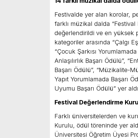
14 farklı müzikal dalda ödüll
Festivalde yer alan korolar, p
farklı müzikal dalda “Festiva
değerlendirildi ve en yüksek p
kategoriler arasında “Çalgı E
“Çocuk Şarkısı Yorumlamada B
Anlaşılırlık Başarı Ödülü”, “
Başarı Ödülü”, “Müzikalite-Mü
Yapıt Yorumlamada Başarı Öd
Uyumu Başarı Ödülü” yer aldı
Festival Değerlendirme Kuru
Farklı üniversitelerden ve k
Kurulu, ödül töreninde yer al
Üniversitesi Öğretim Üyesi Pr