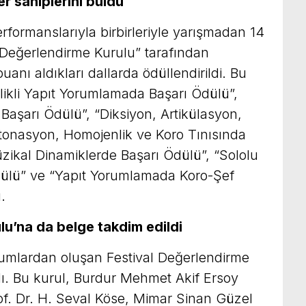
er sahiplerini buldu
erformanslarıyla birbirleriyle yarışmadan 14
l Değerlendirme Kurulu” tarafından
uanı aldıkları dallarda ödüllendirildi. Bu
şlikli Yapıt Yorumlamada Başarı Ödülü”,
aşarı Ödülü”, “Diksiyon, Artikülasyon,
Entonasyon, Homojenlik ve Koro Tınısında
zikal Dinamiklerde Başarı Ödülü”, “Sololu
ülü” ve “Yapıt Yorumlamada Koro-Şef
.
lu’na da belge takdim edildi
urumlardan oluşan Festival Değerlendirme
dı. Bu kurul, Burdur Mehmet Akif Ersoy
of. Dr. H. Seval Köse, Mimar Sinan Güzel