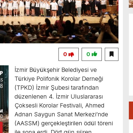
0
0
İzmir Büyükşehir Belediyesi ve
Türkiye Polifonik Korolar Derneği
(TPKD) İzmir Şubesi tarafından
düzenlenen 4. İzmir Uluslararası
Çoksesli Korolar Festivali, Ahmed
Adnan Saygun Sanat Merkezi’nde
(AASSM) gerçekleştirilen ödül töreni
ile sona erdi. Dört gün süren