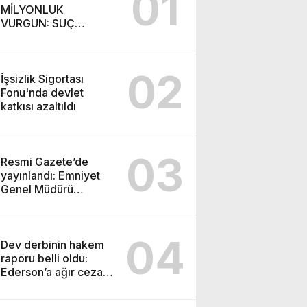
01
MİLYONLUK
VURGUN: SUÇ
ŞEBEKESİ KAÇIŞ İÇİN
DÜĞMEYE BASTI!
02
İşsizlik Sigortası
Fonu'nda devlet
katkısı azaltıldı
03
Resmi Gazete’de
yayınlandı: Emniyet
Genel Müdürü
görevden alındı!
04
Dev derbinin hakem
raporu belli oldu:
Ederson’a ağır ceza
yolda!