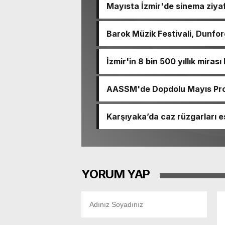
Mayısta İzmir'de sinema ziyaf
Barok Müzik Festivali, Dunford
İzmir'in 8 bin 500 yıllık miras
AASSM'de Dopdolu Mayıs Prog
Karşıyaka’da caz rüzgarları e
YORUM YAP