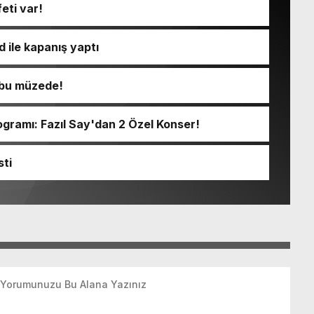
eti var!
 ile kapanış yaptı
ı bu müzede!
ramı: Fazıl Say'dan 2 Özel Konser!
sti