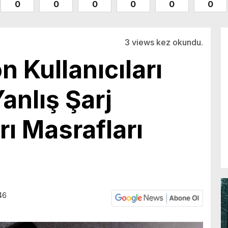
0
0
0
0
0
0
3 views kez okundu.
on Kullanıcıları
Yanlış Şarj
rı Masrafları
46