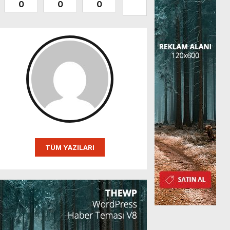
0
0
0
0
0
0
TÜM YAZILARI