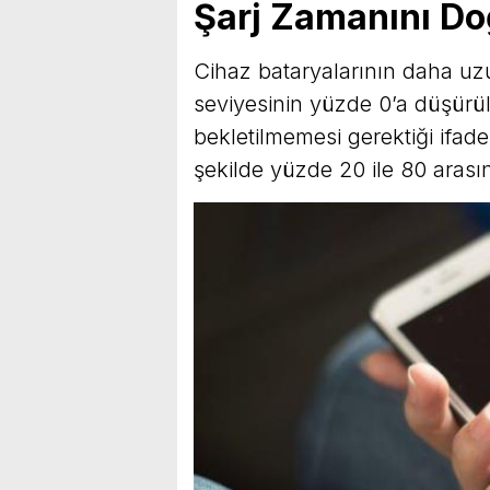
Şarj Zamanını D
Cihaz bataryalarının daha uzun
seviyesinin yüzde 0’a düşür
bekletilmemesi gerektiği ifade
şekilde yüzde 20 ile 80 arasın