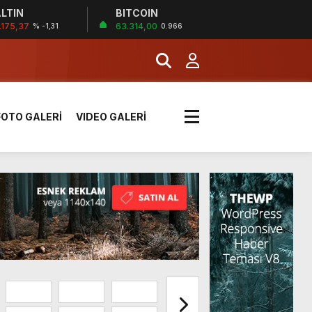
LTIN
BITCOIN
.175,37
63.314,00
% -1,31
0.966
k sırada
FOTO GALERİ
VIDEO GALERİ
rı yük kazaya neden oldu
üzüntülerini paylaştı
!