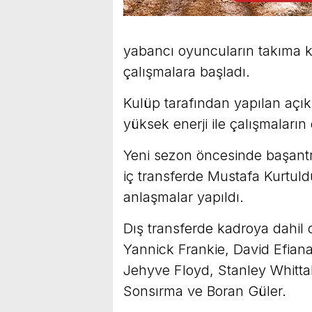
yabancı oyuncuların takıma kat
çalışmalara başladı.
Kulüp tarafından yapılan açı
yüksek enerji ile çalışmaların
Yeni sezon öncesinde başantr
iç transferde Mustafa Kurtuld
anlaşmalar yapıldı.
Dış transferde kadroya dahil o
Yannick Frankie, David Efian
Jehyve Floyd, Stanley Whitt
Sonsırma ve Boran Güler.