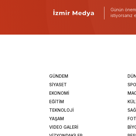
Günün önemli
istiyorsanız
GÜNDEM
DÜ
SİYASET
SP
EKONOMİ
MAG
EĞİTİM
KÜL
TEKNOLOJİ
SAĞ
YAŞAM
FOT
VIDEO GALERİ
BİY
VİZYONDAKİLER
RES