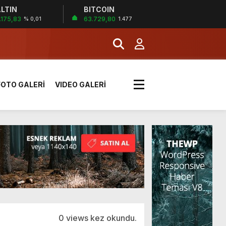
LTIN
BITCOIN
!
.175,83
63.729,80
% 0,01
1.477
k sırada
FOTO GALERİ
VIDEO GALERİ
rı yük kazaya neden oldu
üzüntülerini paylaştı
!
0 views kez okundu.