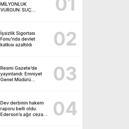
01
MİLYONLUK
VURGUN: SUÇ
ŞEBEKESİ KAÇIŞ İÇİN
DÜĞMEYE BASTI!
02
İşsizlik Sigortası
Fonu'nda devlet
katkısı azaltıldı
03
Resmi Gazete’de
yayınlandı: Emniyet
Genel Müdürü
görevden alındı!
04
Dev derbinin hakem
raporu belli oldu:
Ederson’a ağır ceza
yolda!