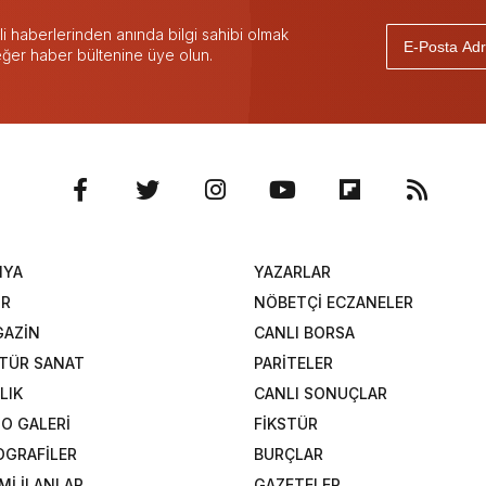
 haberlerinden anında bilgi sahibi olmak
 eğer haber bültenine üye olun.
NYA
YAZARLAR
OR
NÖBETÇİ ECZANELER
AZİN
CANLI BORSA
TÜR SANAT
PARİTELER
LIK
CANLI SONUÇLAR
O GALERİ
FİKSTÜR
OGRAFİLER
BURÇLAR
Mİ İLANLAR
GAZETELER