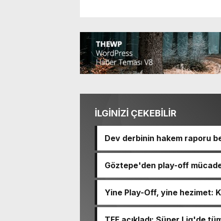
İLGİNİZİ ÇEKEBİLİR
Dev derbinin hakem raporu bel
Göztepe'den play-off mücade
90-92 devirdi
Yine Play-Off, yine hezimet: 
TFF açıkladı: Süper Lig'de tü