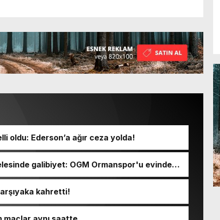
li oldu: Ederson’a ağır ceza yolda!
lesinde galibiyet: OGM Ormanspor'u evinde
Karşıyaka kahretti!
m maçlar aynı saatte