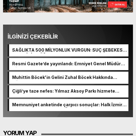
İLGİNİZİ ÇEKEBİLİR
SAĞLIKTA 500 MİLYONLUK VURGUN: SUÇ ŞEBEKESİ
KAÇIŞ İÇİN DÜĞMEYE BASTI!
Resmi Gazete’de yayınlandı: Emniyet Genel Müdürü
görevden alındı!
Muhittin Böcek'in Gelini Zuhal Böcek Hakkında
Gözaltı Kararı!
Çiğli’ye taze nefes: Yılmaz Aksoy Parkı hizmete
açıldı
Memnuniyet anketinde çarpıcı sonuçlar: Halk İzmirli
başkanlardan memnun, Ömer Eşki ilk sırada
YORUM YAP