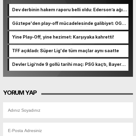
Dev derbinin hakem raporu belli oldu: Ederson’a ağır
ceza yolda!
Göztepe'den play-off mücadelesinde galibiyet: OGM
Ormanspor'u evinde 90-92 devirdi
Yine Play-Off, yine hezimet: Karşıyaka kahretti!
TFF açıkladı: Süper Lig'de tüm maçlar aynı saatte
Devler Ligi’nde 9 gollü tarihi maç: PSG kaçtı, Bayern
kovaladı!
YORUM YAP