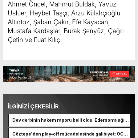
Ahmet Öncel, Mahmut Buldak, Yavuz
Usluer, Heybet Taşçı, Arzu Külahçıoğlu
Altıntoz, Şaban Çakır, Efe Kayacan,
Mustafa Kardaşlar, Burak Şenyüz, Çağrı
Çetin ve Fuat Kılıç.
İLGİNİZİ ÇEKEBİLİR
Dev derbinin hakem raporu belli oldu: Ederson’a ağır
ceza yolda!
Göztepe'den play-off mücadelesinde galibiyet: OGM