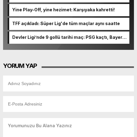
Ormanspor'u evinde 90-92 devirdi
Yine Play-Off, yine hezimet: Karşıyaka kahretti!
TFF açıkladı: Süper Lig'de tüm maçlar aynı saatte
Devler Ligi’nde 9 gollü tarihi maç: PSG kaçtı, Bayern
kovaladı!
YORUM YAP