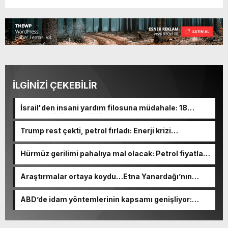
İLGİNİZİ ÇEKEBİLİR
İsrail'den insani yardım filosuna müdahale: 18
tekneyle irtibat kesildi!
Trump rest çekti, petrol fırladı: Enerji krizi
derinleşiyor!
Hürmüz gerilimi pahalıya mal olacak: Petrol fiyatları
zirvede!
Araştırmalar ortaya koydu…Etna Yanardağı’nın
gizemi çözüldü
ABD’de idam yöntemlerinin kapsamı genişliyor:
Kurşuna dizme, elektrikli sandalye ve azot gazı!