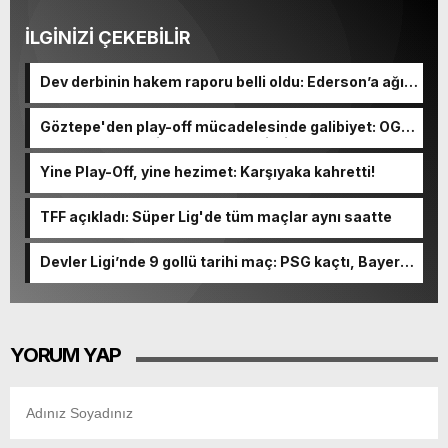
İLGİNİZİ ÇEKEBİLİR
Dev derbinin hakem raporu belli oldu: Ederson’a ağır
ceza yolda!
Göztepe'den play-off mücadelesinde galibiyet: OGM
Ormanspor'u evinde 90-92 devirdi
Yine Play-Off, yine hezimet: Karşıyaka kahretti!
TFF açıkladı: Süper Lig'de tüm maçlar aynı saatte
Devler Ligi’nde 9 gollü tarihi maç: PSG kaçtı, Bayern
kovaladı!
YORUM YAP