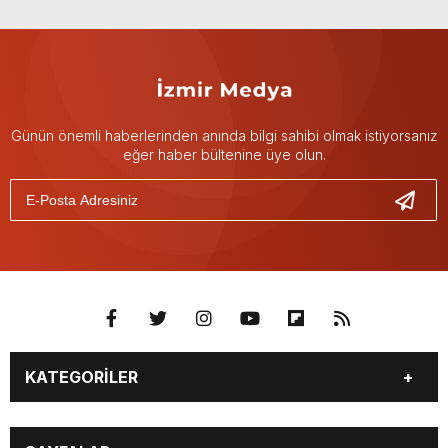
Günün önemli haberlerinden anında bilgi sahibi olmak istiyorsanız
eğer haber bültenine üye olun.
KATEGORİLER
GÜNDEM
DÜNYA