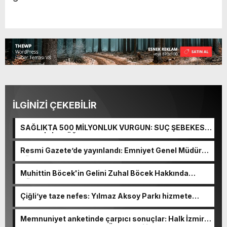
İLGİNİZİ ÇEKEBİLİR
SAĞLIKTA 500 MİLYONLUK VURGUN: SUÇ ŞEBEKESİ
KAÇIŞ İÇİN DÜĞMEYE BASTI!
Resmi Gazete’de yayınlandı: Emniyet Genel Müdürü
görevden alındı!
Muhittin Böcek'in Gelini Zuhal Böcek Hakkında
Gözaltı Kararı!
Çiğli’ye taze nefes: Yılmaz Aksoy Parkı hizmete
açıldı
Memnuniyet anketinde çarpıcı sonuçlar: Halk İzmirli