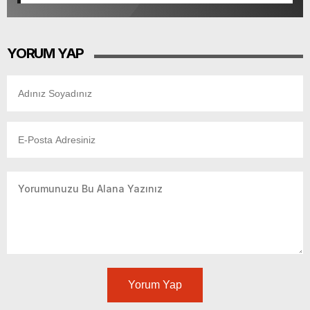
başkanlardan memnun, Ömer Eşki ilk sırada
YORUM YAP
Yorum Yap