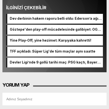
İLGİNİZİ ÇEKEBİLİR
Dev derbinin hakem raporu belli oldu: Ederson’a ağır
ceza yolda!
Göztepe'den play-off mücadelesinde galibiyet: OGM
Ormanspor'u evinde 90-92 devirdi
Yine Play-Off, yine hezimet: Karşıyaka kahretti!
TFF açıkladı: Süper Lig'de tüm maçlar aynı saatte
Devler Ligi’nde 9 gollü tarihi maç: PSG kaçtı, Bayern
kovaladı!
YORUM YAP