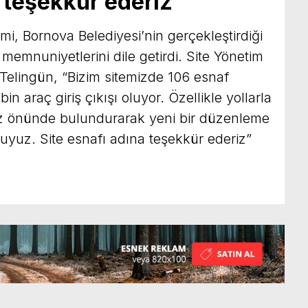
 teşekkür ederiz”
imi, Bornova Belediyesi’nin gerçekleştirdiği
 memnuniyetlerini dile getirdi. Site Yönetim
elingün, “Bizim sitemizde 106 esnaf
n araç giriş çıkışı oluyor. Özellikle yollarla
göz önünde bulundurarak yeni bir düzenleme
yuz. Site esnafı adına teşekkür ederiz”