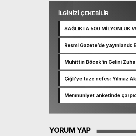
İLGİNİZİ ÇEKEBİLİR
SAĞLIKTA 500 MİLYONLUK V
BASTI!
Resmi Gazete’de yayınlandı: 
Muhittin Böcek'in Gelini Zuha
Çiğli’ye taze nefes: Yılmaz Ak
Memnuniyet anketinde çarpıcı
Ömer Eşki ilk sırada
YORUM YAP