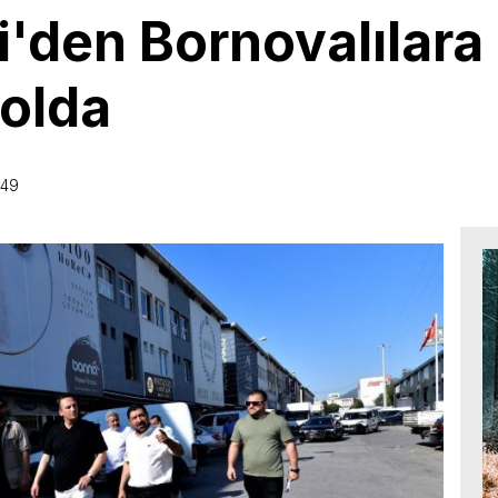
'den Bornovalılara 
yolda
:49