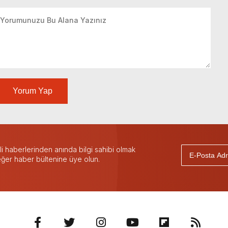
Yorum Yap
 haberlerinden anında bilgi sahibi olmak
 eğer haber bültenine üye olun.