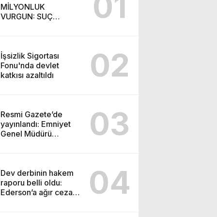
01
MİLYONLUK
VURGUN: SUÇ
ŞEBEKESİ KAÇIŞ İÇİN
DÜĞMEYE BASTI!
02
İşsizlik Sigortası
Fonu'nda devlet
katkısı azaltıldı
03
Resmi Gazete’de
yayınlandı: Emniyet
Genel Müdürü
görevden alındı!
04
Dev derbinin hakem
raporu belli oldu:
Ederson’a ağır ceza
yolda!