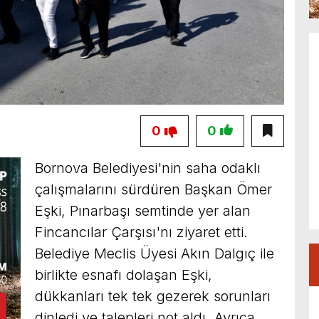
0
0
Bornova Belediyesi'nin saha odaklı
çalışmalarını sürdüren Başkan Ömer
Eşki, Pınarbaşı semtinde yer alan
Fincancılar Çarşısı'nı ziyaret etti.
Belediye Meclis Üyesi Akın Dalgıç ile
birlikte esnafı dolaşan Eşki,
dükkanları tek tek gezerek sorunları
dinledi ve talepleri not aldı. Ayrıca,