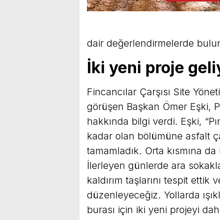
dair değerlendirmelerde bulu
İki yeni proje geli
Fincancılar Çarşısı Site Yöne
görüşen Başkan Ömer Eşki, Pın
hakkında bilgi verdi. Eşki, “
kadar olan bölümüne asfalt ça
tamamladık. Orta kısmına da 
İlerleyen günlerde ara sokak
kaldırım taşlarını tespit ettik
düzenleyeceğiz. Yollarda ışık
burası için iki yeni projeyi d