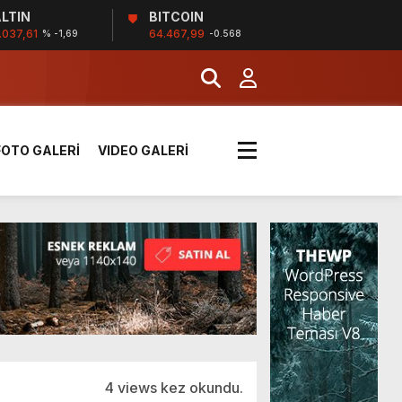
LTIN
BITCOIN
.037,61
64.467,99
% -1,69
-0.568
k sırada
FOTO GALERİ
VIDEO GALERİ
rı yük kazaya neden oldu
üzüntülerini paylaştı
!
4 views kez okundu.