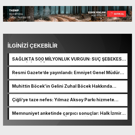
İLGİNİZİ ÇEKEBİLİR
SAĞLIKTA 500 MİLYONLUK VURGUN: SUÇ ŞEBEKESİ
KAÇIŞ İÇİN DÜĞMEYE BASTI!
Resmi Gazete’de yayınlandı: Emniyet Genel Müdürü
görevden alındı!
Muhittin Böcek'in Gelini Zuhal Böcek Hakkında
Gözaltı Kararı!
Çiğli’ye taze nefes: Yılmaz Aksoy Parkı hizmete
açıldı
Memnuniyet anketinde çarpıcı sonuçlar: Halk İzmirli
başkanlardan memnun, Ömer Eşki ilk sırada