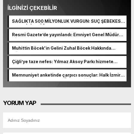
İLGİNİZİ ÇEKEBİLİR
SAĞLIKTA 500 MİLYONLUK VURGUN: SUÇ ŞEBEKESİ
KAÇIŞ İÇİN DÜĞMEYE BASTI!
Resmi Gazete’de yayınlandı: Emniyet Genel Müdürü
görevden alındı!
Muhittin Böcek'in Gelini Zuhal Böcek Hakkında
Gözaltı Kararı!
Çiğli’ye taze nefes: Yılmaz Aksoy Parkı hizmete
açıldı
Memnuniyet anketinde çarpıcı sonuçlar: Halk İzmirli
başkanlardan memnun, Ömer Eşki ilk sırada
YORUM YAP