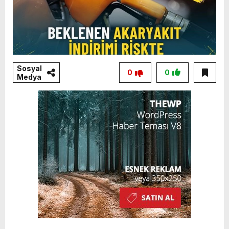
Sosyal
0
0
Medya