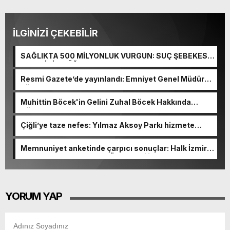
İLGİNİZİ ÇEKEBİLİR
SAĞLIKTA 500 MİLYONLUK VURGUN: SUÇ ŞEBEKESİ
KAÇIŞ İÇİN DÜĞMEYE BASTI!
Resmi Gazete’de yayınlandı: Emniyet Genel Müdürü
görevden alındı!
Muhittin Böcek'in Gelini Zuhal Böcek Hakkında
Gözaltı Kararı!
Çiğli’ye taze nefes: Yılmaz Aksoy Parkı hizmete
açıldı
Memnuniyet anketinde çarpıcı sonuçlar: Halk İzmirli
başkanlardan memnun, Ömer Eşki ilk sırada
YORUM YAP