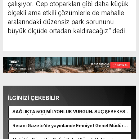
çalışıyor. Cep otoparkları gibi daha küçük
ölçekli ama etkili çözümlerle de mahalle
aralarındaki düzensiz park sorununu
büyük ölçüde ortadan kaldıracağız” dedi.
İLGİNİZİ ÇEKEBİLİR
SAĞLIKTA 500 MİLYONLUK VURGUN: SUÇ ŞEBEKESİ
KAÇIŞ İÇİN DÜĞMEYE BASTI!
Resmi Gazete’de yayınlandı: Emniyet Genel Müdürü
görevden alındı!