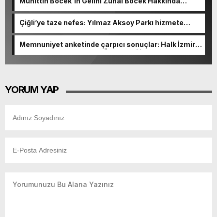
Muhittin Böcek'in Gelini Zuhal Böcek Hakkında
Gözaltı Kararı!
Çiğli’ye taze nefes: Yılmaz Aksoy Parkı hizmete
açıldı
Memnuniyet anketinde çarpıcı sonuçlar: Halk İzmirli
başkanlardan memnun, Ömer Eşki ilk sırada
YORUM YAP