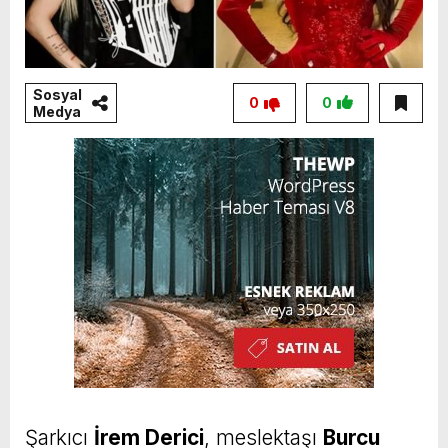
Sosyal
0
0
Medya
Şarkıcı
İrem Derici
, meslektaşı
Burcu