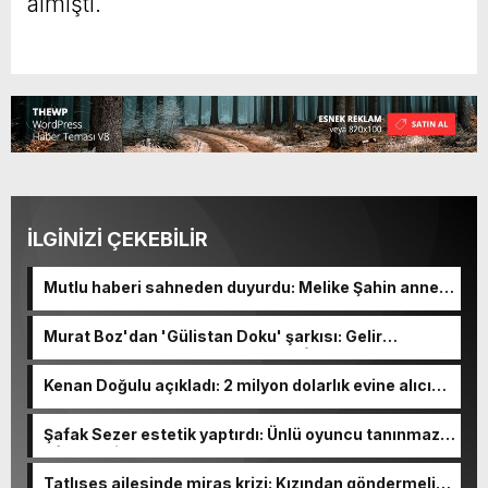
almıştı.
İLGİNİZİ ÇEKEBİLİR
Mutlu haberi sahneden duyurdu: Melike Şahin anne
oluyor!
Murat Boz'dan 'Gülistan Doku' şarkısı: Gelir
Korunmaya Muhtaç Çocuklar Vakfı'na bağışlanacak
Kenan Doğulu açıkladı: 2 milyon dolarlık evine alıcı
yok
Şafak Sezer estetik yaptırdı: Ünlü oyuncu tanınmaz
hâle geldi
Tatlıses ailesinde miras krizi: Kızından göndermeli