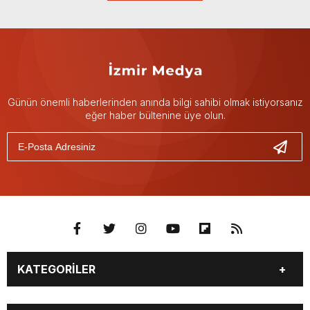
Günün önemli haberlerinden anında bilgi sahibi olmak istiyorsanız
eğer haber bültenine üye olun.
KATEGORİLER
GÜNDEM
DÜNYA