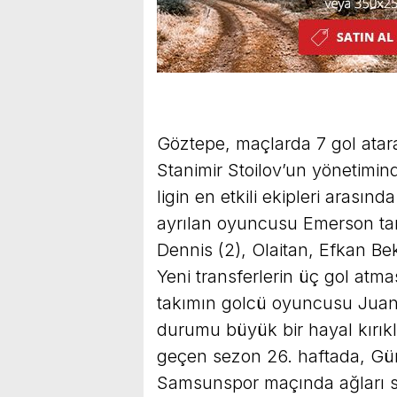
Göztepe, maçlarda 7 gol atara
Stanimir Stoilov’un yönetimin
ligin en etkili ekipleri arasınd
ayrılan oyuncusu Emerson tara
Dennis (2), Olaitan, Efkan Be
Yeni transferlerin üç gol atm
takımın golcü oyuncusu Juan
durumu büyük bir hayal kırıklı
geçen sezon 26. haftada, Gü
Samsunspor maçında ağları s