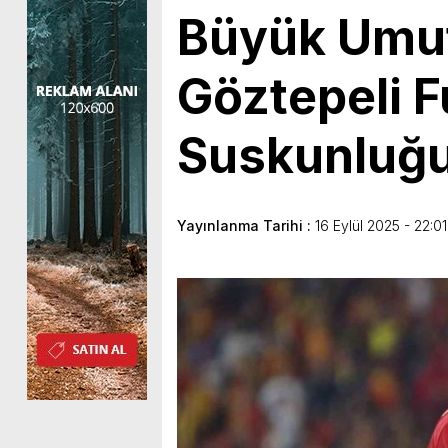
Büyük Umutl
Göztepeli 
Suskunluğ
Yayınlanma Tarihi :
16 Eylül 2025 - 22:01