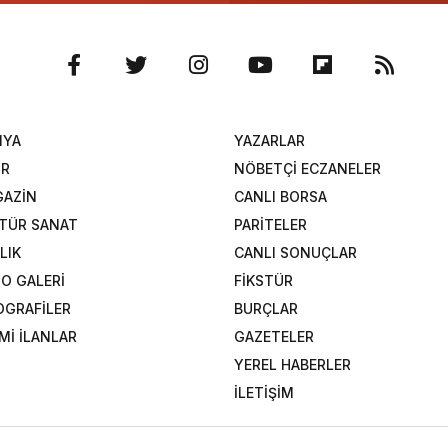
NYA
YAZARLAR
OR
NÖBETÇİ ECZANELER
AZİN
CANLI BORSA
TÜR SANAT
PARİTELER
LIK
CANLI SONUÇLAR
O GALERİ
FİKSTÜR
OGRAFİLER
BURÇLAR
Mİ İLANLAR
GAZETELER
YEREL HABERLER
İLETİŞİM