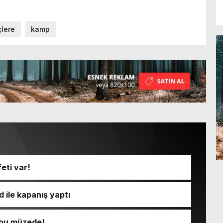
lere
kamp
eti var!
 ile kapanış yaptı
ı bu müzede!