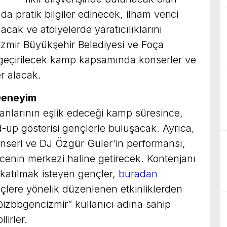
da pratik bilgiler edinecek, ilham verici
cak ve atölyelerde yaratıcılıklarını
İzmir Büyükşehir Belediyesi ve Foça
ta geçirilecek kamp kapsamında konserler ve
r alacak.
Deneyim
anlarının eşlik edeceği kamp süresince,
p gösterisi gençlerle buluşacak. Ayrıca,
onseri ve DJ Özgür Güler'in performansı,
cenin merkezi haline getirecek. Kontenjanı
a katılmak isteyen gençler,
buradan
çlere yönelik düzenlenen etkinliklerden
@izbbgencizmir” kullanıcı adına sahip
lirler.