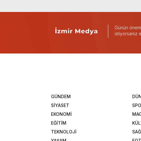
Günün önemli
istiyorsanız
GÜNDEM
DÜ
SİYASET
SP
EKONOMİ
MAG
EĞİTİM
KÜL
TEKNOLOJİ
SAĞ
YAŞAM
FOT