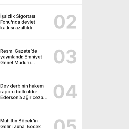
DÜĞMEYE BASTI!
02
İşsizlik Sigortası
Fonu'nda devlet
katkısı azaltıldı
03
Resmi Gazete’de
yayınlandı: Emniyet
Genel Müdürü
görevden alındı!
04
Dev derbinin hakem
raporu belli oldu:
Ederson’a ağır ceza
yolda!
05
Muhittin Böcek'in
Gelini Zuhal Böcek