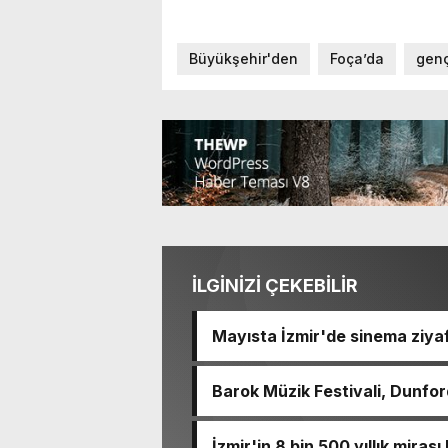
Büyükşehir'den
Foça’da
genç
İLGİNİZİ ÇEKEBİLİR
Mayısta İzmir'de sinema ziyaf
Barok Müzik Festivali, Dunford
İzmir'in 8 bin 500 yıllık miras