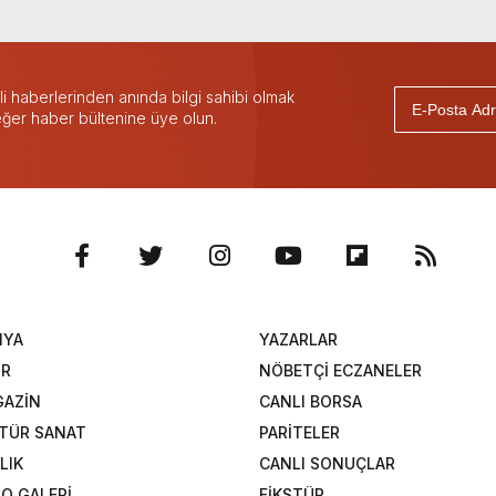
 haberlerinden anında bilgi sahibi olmak
 eğer haber bültenine üye olun.
NYA
YAZARLAR
OR
NÖBETÇİ ECZANELER
AZİN
CANLI BORSA
TÜR SANAT
PARİTELER
LIK
CANLI SONUÇLAR
O GALERİ
FİKSTÜR