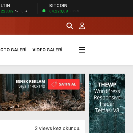
LTIN
BITCOIN
!
.223,69
64.223,08
% -0,54
0.098
k sırada
FOTO GALERİ
VIDEO GALERİ
rı yük kazaya neden oldu
üzüntülerini paylaştı
!
2 views kez okundu.