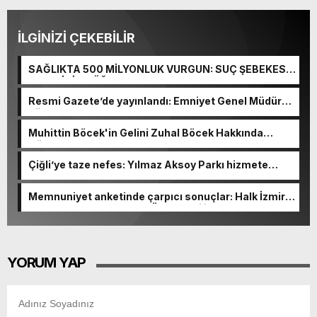
İLGİNİZİ ÇEKEBİLİR
SAĞLIKTA 500 MİLYONLUK VURGUN: SUÇ ŞEBEKESİ
KAÇIŞ İÇİN DÜĞMEYE BASTI!
Resmi Gazete’de yayınlandı: Emniyet Genel Müdürü
görevden alındı!
Muhittin Böcek'in Gelini Zuhal Böcek Hakkında
Gözaltı Kararı!
Çiğli’ye taze nefes: Yılmaz Aksoy Parkı hizmete
açıldı
Memnuniyet anketinde çarpıcı sonuçlar: Halk İzmirli
başkanlardan memnun, Ömer Eşki ilk sırada
YORUM YAP