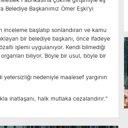
, Meslek Fabrikasına çökme girişimiyle eş
a Belediye Başkanımız Ömer Eşki’yi
 inceleme başlatıp sonlandıran ve kamu
çıklayan bir belediye başkanı, önce ifadeye
gözaltı işlemi uygulanıyor. Kendi bilmediği
organları biliyor. Böyle bir usul, böyle bir
di yetersizliği nedeniyle maalesef yargının
kla inatlaşanı, halk mutlaka cezalandırır.”