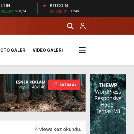
LTIN
BITCOIN
!
.035,94
63.720,01
% 0,24
-1.246
k sırada
FOTO GALERİ
VIDEO GALERİ
rı yük kazaya neden oldu
üzüntülerini paylaştı
!
4 views kez okundu.