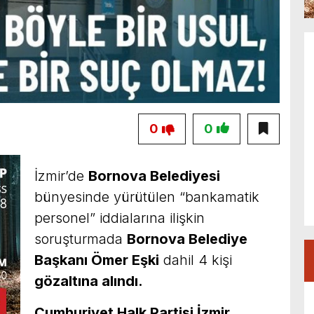
0
0
İzmir’de
Bornova Belediyesi
bünyesinde yürütülen “bankamatik
personel” iddialarına ilişkin
soruşturmada
Bornova Belediye
Başkanı Ömer Eşki
dahil 4 kişi
gözaltına alındı.
Cumhuriyet Halk Partisi İzmir