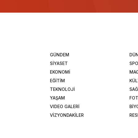
GÜNDEM
DÜ
SİYASET
SP
EKONOMİ
MAG
EĞİTİM
KÜL
TEKNOLOJİ
SAĞ
YAŞAM
FOT
VIDEO GALERİ
BİY
VİZYONDAKİLER
RES