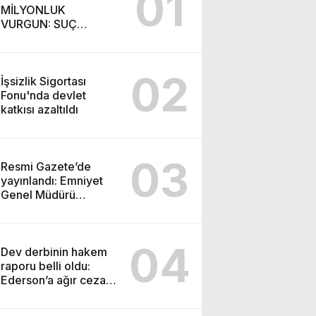
01
MİLYONLUK
VURGUN: SUÇ
ŞEBEKESİ KAÇIŞ İÇİN
DÜĞMEYE BASTI!
02
İşsizlik Sigortası
Fonu'nda devlet
katkısı azaltıldı
03
Resmi Gazete’de
yayınlandı: Emniyet
Genel Müdürü
görevden alındı!
04
Dev derbinin hakem
raporu belli oldu:
Ederson’a ağır ceza
yolda!