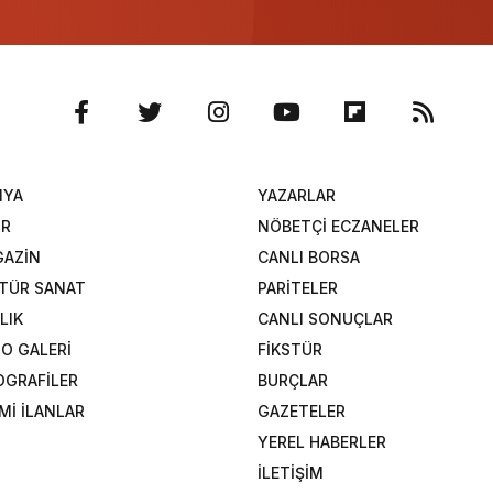
NYA
YAZARLAR
OR
NÖBETÇİ ECZANELER
AZİN
CANLI BORSA
TÜR SANAT
PARİTELER
LIK
CANLI SONUÇLAR
O GALERİ
FİKSTÜR
OGRAFİLER
BURÇLAR
Mİ İLANLAR
GAZETELER
YEREL HABERLER
İLETİŞİM