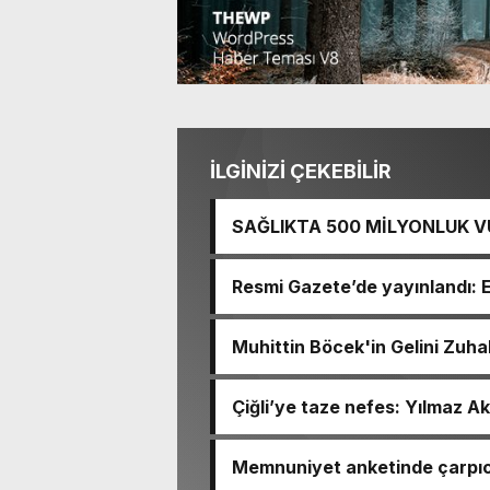
İLGİNİZİ ÇEKEBİLİR
SAĞLIKTA 500 MİLYONLUK V
BASTI!
Resmi Gazete’de yayınlandı: 
Muhittin Böcek'in Gelini Zuha
Çiğli’ye taze nefes: Yılmaz Ak
Memnuniyet anketinde çarpıcı
Ömer Eşki ilk sırada