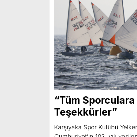
“Tüm Sporculara
Teşekkürler”
Karşıyaka Spor Kulübü Yelke
Cumhuriyet’in 102. yılı vesile