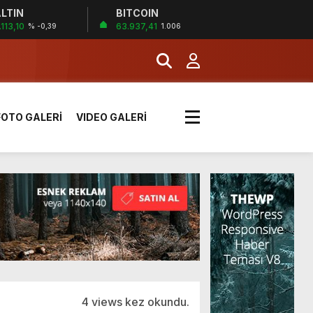
LTIN
BITCOIN
.113,10
63.937,41
% -0,39
1.006
k sırada
FOTO GALERİ
VIDEO GALERİ
rı yük kazaya neden oldu
üzüntülerini paylaştı
!
4 views kez okundu.