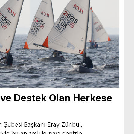
 ve Destek Olan Herkese
n Şubesi Başkanı Eray Zünbül,
siyle bu anlamlı kupayı denizle