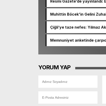
Resmi Gazete’de yayınlandı: 
Muhittin Böcek'in Gelini Zuha
Çiğli’ye taze nefes: Yılmaz Ak
Memnuniyet anketinde çarpıcı
Ömer Eşki ilk sırada
YORUM YAP