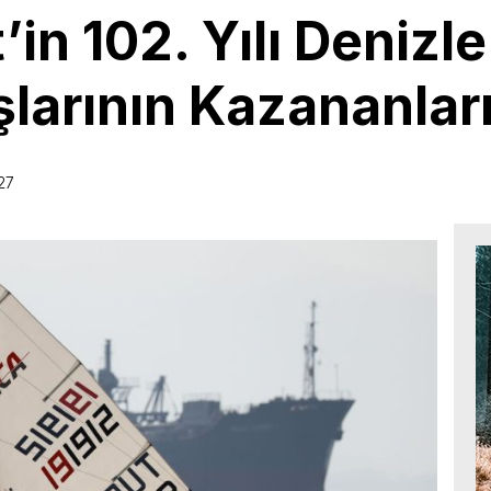
in 102. Yılı Denizle
şlarının Kazananlar
27