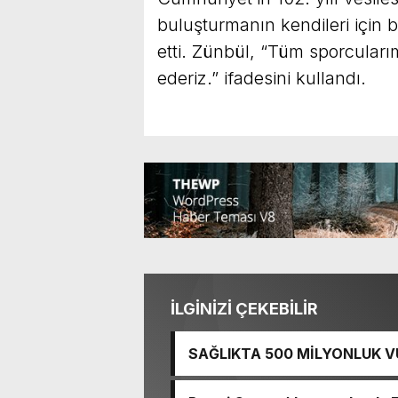
buluşturmanın kendileri için 
etti. Zünbül, “Tüm sporcular
ederiz.” ifadesini kullandı.
İLGİNİZİ ÇEKEBİLİR
SAĞLIKTA 500 MİLYONLUK V
BASTI!