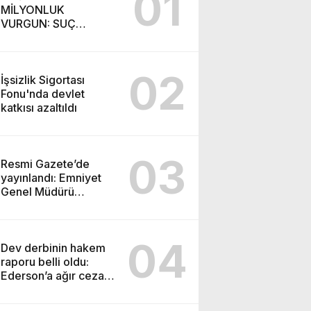
01
MİLYONLUK
VURGUN: SUÇ
ŞEBEKESİ KAÇIŞ İÇİN
DÜĞMEYE BASTI!
02
İşsizlik Sigortası
Fonu'nda devlet
katkısı azaltıldı
03
Resmi Gazete’de
yayınlandı: Emniyet
Genel Müdürü
görevden alındı!
04
Dev derbinin hakem
raporu belli oldu:
Ederson’a ağır ceza
yolda!