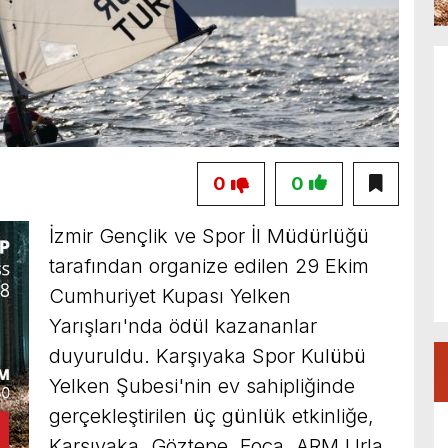
0
0
İzmir Gençlik ve Spor İl Müdürlüğü
tarafından organize edilen 29 Ekim
Cumhuriyet Kupası Yelken
Yarışları'nda ödül kazananlar
duyuruldu. Karşıyaka Spor Kulübü
Yelken Şubesi'nin ev sahipliğinde
gerçekleştirilen üç günlük etkinliğe,
Karşıyaka, Göztepe, Foça, ARM Urla