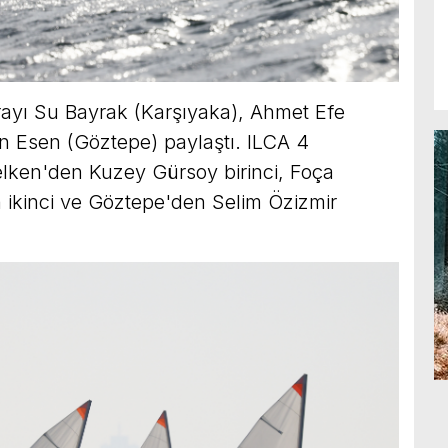
ırayı Su Bayrak (Karşıyaka), Ahmet Efe
an Esen (Göztepe) paylaştı. ILCA 4
elken'den Kuzey Gürsoy birinci, Foça
ikinci ve Göztepe'den Selim Özizmir