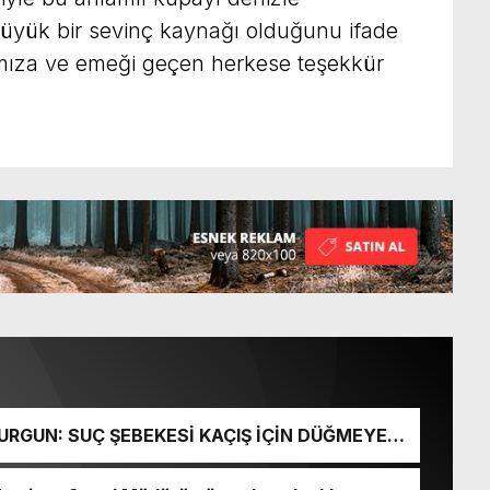
büyük bir sevinç kaynağı olduğunu ifade
ımıza ve emeği geçen herkese teşekkür
URGUN: SUÇ ŞEBEKESİ KAÇIŞ İÇİN DÜĞMEYE