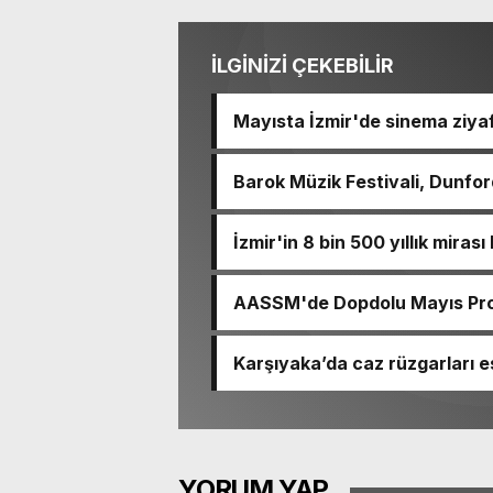
İLGİNİZİ ÇEKEBİLİR
Mayısta İzmir'de sinema ziyaf
Barok Müzik Festivali, Dunford
İzmir'in 8 bin 500 yıllık miras
AASSM'de Dopdolu Mayıs Prog
Karşıyaka’da caz rüzgarları e
YORUM YAP