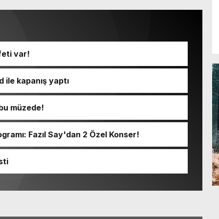
eti var!
 ile kapanış yaptı
ı bu müzede!
ramı: Fazıl Say'dan 2 Özel Konser!
sti