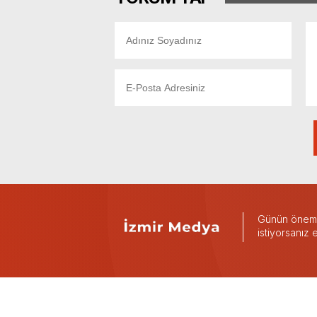
Günün önemli
istiyorsanız