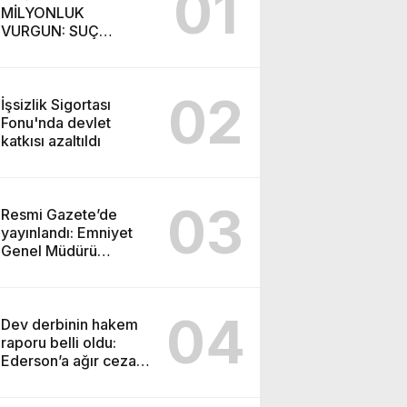
01
MİLYONLUK
VURGUN: SUÇ
ŞEBEKESİ KAÇIŞ İÇİN
DÜĞMEYE BASTI!
02
İşsizlik Sigortası
Fonu'nda devlet
katkısı azaltıldı
03
Resmi Gazete’de
yayınlandı: Emniyet
Genel Müdürü
görevden alındı!
04
Dev derbinin hakem
raporu belli oldu:
Ederson’a ağır ceza
yolda!