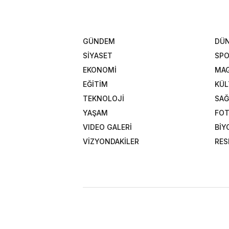
GÜNDEM
DÜ
SİYASET
SP
EKONOMİ
MAG
EĞİTİM
KÜL
TEKNOLOJİ
SAĞ
YAŞAM
FOT
VIDEO GALERİ
BİY
VİZYONDAKİLER
RES