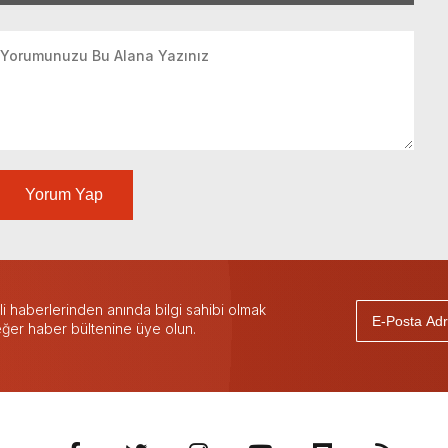
Yorum Yap
 haberlerinden anında bilgi sahibi olmak
 eğer haber bültenine üye olun.