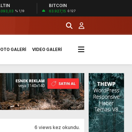
LTIN
BITCOIN
!
.093,03
63.927,15
% 1,19
0.127
k sırada
FOTO GALERİ
VIDEO GALERİ
rı yük kazaya neden oldu
üzüntülerini paylaştı
!
6 views kez okundu.