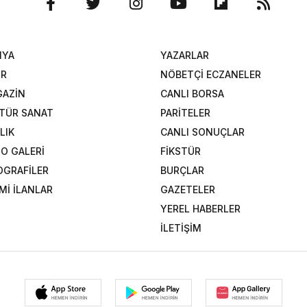
NYA
YAZARLAR
OR
NÖBETÇİ ECZANELER
AZİN
CANLI BORSA
TÜR SANAT
PARİTELER
LIK
CANLI SONUÇLAR
O GALERİ
FİKSTÜR
OGRAFİLER
BURÇLAR
Mİ İLANLAR
GAZETELER
YEREL HABERLER
İLETİŞİM