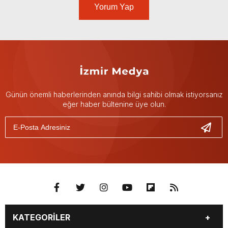
Yorum Yap
Günün önemli haberlerinden anında bilgi sahibi olmak istiyorsanız
eğer haber bültenine üye olun.
KATEGORİLER