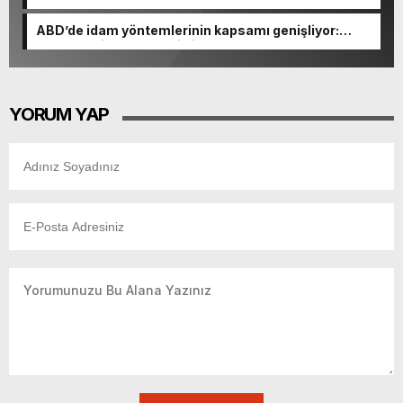
gizemi çözüldü
ABD’de idam yöntemlerinin kapsamı genişliyor:
Kurşuna dizme, elektrikli sandalye ve azot gazı!
YORUM YAP