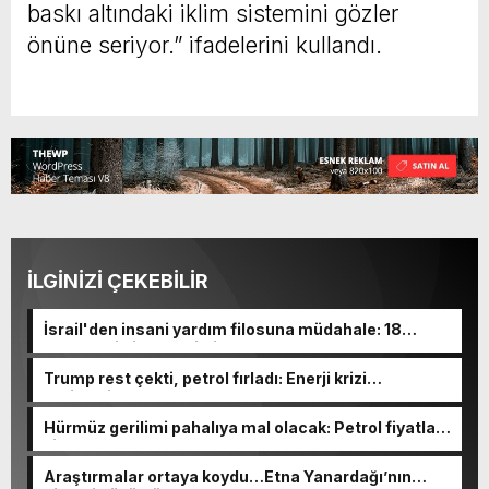
baskı altındaki iklim sistemini gözler
önüne seriyor.” ifadelerini kullandı.
İLGİNİZİ ÇEKEBİLİR
İsrail'den insani yardım filosuna müdahale: 18
tekneyle irtibat kesildi!
Trump rest çekti, petrol fırladı: Enerji krizi
derinleşiyor!
Hürmüz gerilimi pahalıya mal olacak: Petrol fiyatları
zirvede!
Araştırmalar ortaya koydu…Etna Yanardağı’nın